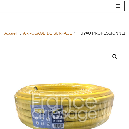
Aller
au
contenu
Accueil
\
ARROSAGE DE SURFACE
\
TUYAU PROFESSIONNEL T