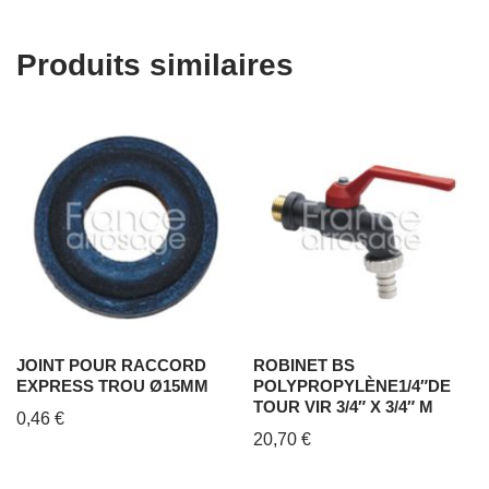
Produits similaires
JOINT POUR RACCORD
ROBINET BS
EXPRESS TROU Ø15MM
POLYPROPYLÈNE1/4″DE
TOUR VIR 3/4″ X 3/4″ M
0,46
€
20,70
€