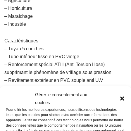
– Agriculture
– Horticulture
– Maraîchage
– Industrie
Caractéristiques
– Tuyau 5 couches
– Tube intérieur lisse en PVC vierge
– Renforcement spécial ATH (Anti Torsion Hose)
supprimant le phénomène de vrillage sous pression
– Revêtement extérieur en PVC souple anti U.V
– 25 bar de pression test
Gérer le consentement aux
– Garantie 12 ans
cookies
– Plage de diamètres : Ø15 à 50
Pour offrir les meilleures expériences, nous utilisons des technologies
– Plage de température : de -15°C à + 60°C
telles que les cookies pour stocker et/ou accéder aux informations des
appareils. Le fait de consentir à ces technologies nous permettra de traiter
des données telles que le comportement de navigation ou les ID uniques
sur ce site. Le fait de ne pas consentir ou de retirer son consentement peut