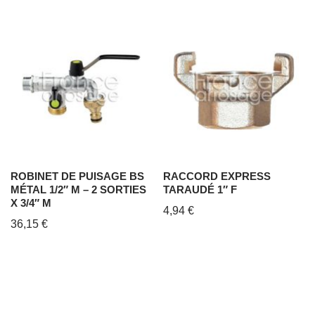
ROBINET DE PUISAGE BS
RACCORD EXPRESS
MÉTAL 1/2″ M – 2 SORTIES
TARAUDÉ 1″ F
X 3/4″ M
4,94
€
36,15
€