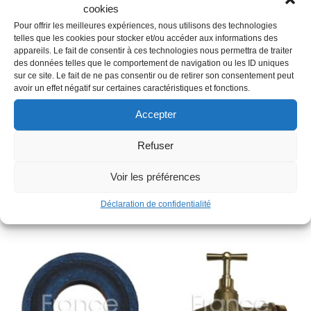
cookies
Pour offrir les meilleures expériences, nous utilisons des technologies
Description
telles que les cookies pour stocker et/ou accéder aux informations des
appareils. Le fait de consentir à ces technologies nous permettra de traiter
des données telles que le comportement de navigation ou les ID uniques
sur ce site. Le fait de ne pas consentir ou de retirer son consentement peut
Famille : I02
avoir un effet négatif sur certaines caractéristiques et fonctions.
Filetage raccord : 3/4″
Accepter
Raccordement : Mâle
Matière : Laiton
Refuser
Type : Raccord express
Voir les préférences
Produits similaires
Déclaration de confidentialité