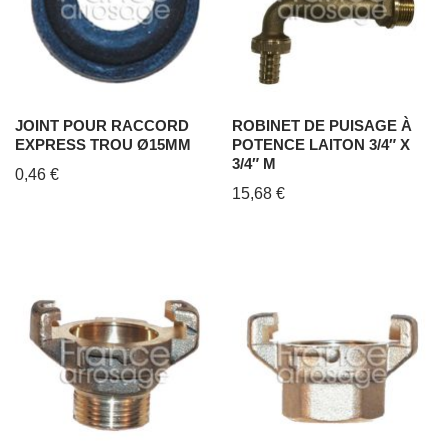
JOINT POUR RACCORD
ROBINET DE PUISAGE À
EXPRESS TROU Ø15MM
POTENCE LAITON 3/4″ X
3/4″ M
0,46
€
15,68
€