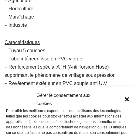
– Agriculture
– Horticulture
– Maraîchage
– Industrie
Caractéristiques
– Tuyau 5 couches
– Tube intérieur lisse en PVC vierge
– Renforcement spécial ATH (Anti Torsion Hose)
supprimant le phénomène de vrillage sous pression
– Revêtement extérieur en PVC souple anti U.V
– 25 bar de pression test
Gérer le consentement aux
– Garantie 12 ans
cookies
– Plage de diamètres : Ø15 à 50
Pour offrir les meilleures expériences, nous utilisons des technologies
– Plage de température : de -15°C à + 60°C
telles que les cookies pour stocker et/ou accéder aux informations des
appareils. Le fait de consentir à ces technologies nous permettra de traiter
des données telles que le comportement de navigation ou les ID uniques
sur ce site. Le fait de ne pas consentir ou de retirer son consentement peut