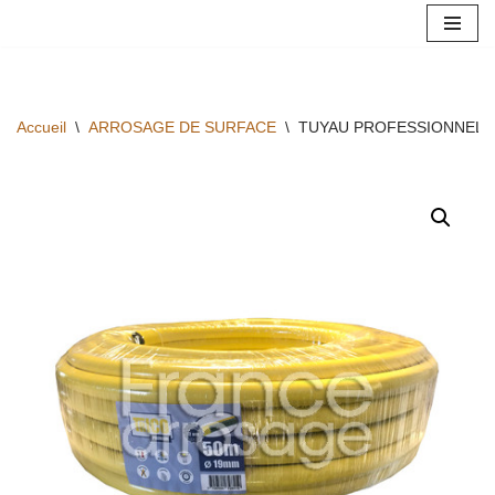
Aller
au
contenu
Accueil
\
ARROSAGE DE SURFACE
\
TUYAU PROFESSIONNEL T