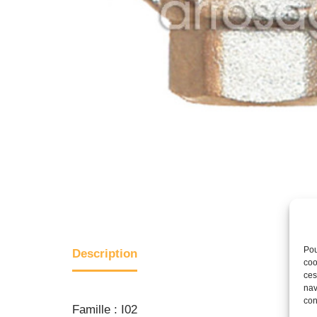
Pou
Description
coo
ces
nav
con
Famille : I02