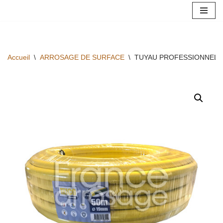
Aller
au
contenu
Accueil
\
ARROSAGE DE SURFACE
\
TUYAU PROFESSIONNEL T