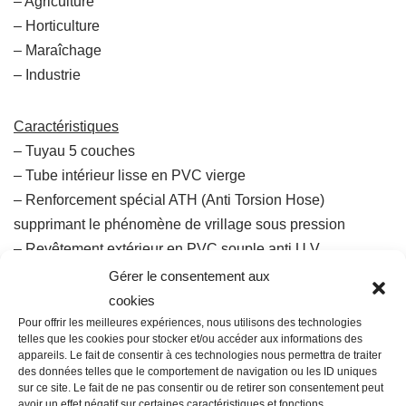
– Agriculture
– Horticulture
– Maraîchage
– Industrie
Caractéristiques
– Tuyau 5 couches
– Tube intérieur lisse en PVC vierge
– Renforcement spécial ATH (Anti Torsion Hose)
supprimant le phénomène de vrillage sous pression
– Revêtement extérieur en PVC souple anti U.V
– 25 bar de pression test
Gérer le consentement aux
– Garantie 12 ans
cookies
– Plage de diamètres : Ø15 à 50
Pour offrir les meilleures expériences, nous utilisons des technologies
telles que les cookies pour stocker et/ou accéder aux informations des
– Plage de température : de -15°C à + 60°C
appareils. Le fait de consentir à ces technologies nous permettra de traiter
des données telles que le comportement de navigation ou les ID uniques
sur ce site. Le fait de ne pas consentir ou de retirer son consentement peut
avoir un effet négatif sur certaines caractéristiques et fonctions.