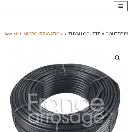
Aller
au
contenu
Accueil
\
MICRO IRRIGATION
\
TUYAU GOUTTE À GOUTTE PE BD