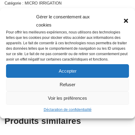
Catégorie :
MICRO IRRIGATION
Gérer le consentement aux
cookies
Pour offrir les meilleures expériences, nous utilisons des technologies
Description
telles que les cookies pour stocker et/ou accéder aux informations des
appareils. Le fait de consentir à ces technologies nous permettra de traiter
des données telles que le comportement de navigation ou les ID uniques
sur ce site. Le fait de ne pas consentir ou de retirer son consentement peut
Famille : E03
avoir un effet négatif sur certaines caractéristiques et fonctions.
Diamètre : 6 mm
Accepter
Couleur : Noir
Autres informations : Cannelé
Refuser
Type : Jonction
Voir les préférences
Diamètre nominal : 6 mm
Déclaration de confidentialité
Produits similaires