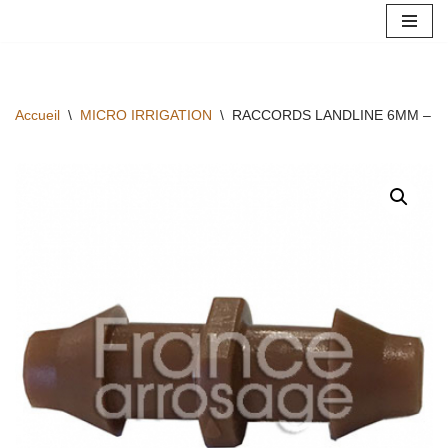
Aller
au
contenu
Accueil
\
MICRO IRRIGATION
\
RACCORDS LANDLINE 6MM – J