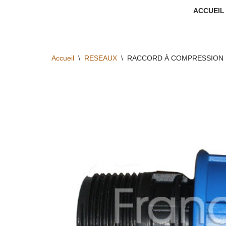
ACCUEIL
Aller
au
contenu
Accueil
\
RESEAUX
\
RACCORD À COMPRESSION F