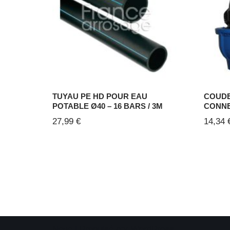
TUYAU PE HD POUR EAU
COUDE
POTABLE Ø40 – 16 BARS / 3M
CONNE
27,99
€
14,34
Neve
| Propulsé par
WordPress