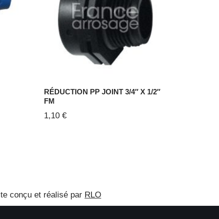
RÉDUCTION PP JOINT 3/4″ X 1/2″
FM
1,10
€
ite conçu et réalisé par
RLO