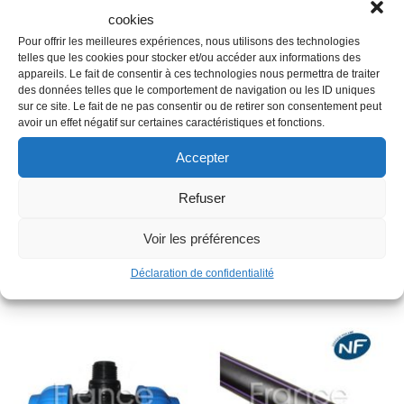
cookies
Description
Pour offrir les meilleures expériences, nous utilisons des technologies
telles que les cookies pour stocker et/ou accéder aux informations des
appareils. Le fait de consentir à ces technologies nous permettra de traiter
des données telles que le comportement de navigation ou les ID uniques
Famille : C04B
sur ce site. Le fait de ne pas consentir ou de retirer son consentement peut
avoir un effet négatif sur certaines caractéristiques et fonctions.
Couleur : Bleu
Longueur en m : 100
Accepter
Largeur en cm : 30
Refuser
Type : Grillage avertisseur
Voir les préférences
Produits similaires
Déclaration de confidentialité