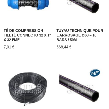
TÉ DE COMPRESSION
TUYAU TECHNIQUE POUR
FILETÉ CONNECTO 32 X 1″
L’ARROSAGE Ø63 – 10
X 32 FMF
BARS / 50M
7,01
€
568,44
€