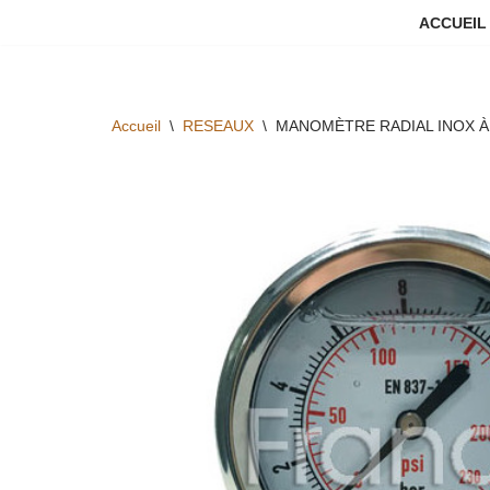
ACCUEIL
Aller
au
contenu
Accueil
\
RESEAUX
\
MANOMÈTRE RADIAL INOX À 