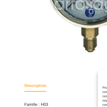
Description
Pou
coo
ces
nav
Famille : H03
con