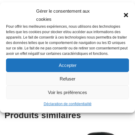
Gérer le consentement aux
cookies
Pour offrir les meilleures expériences, nous utilisons des technologies
Description
telles que les cookies pour stocker et/ou accéder aux informations des
appareils. Le fait de consentir à ces technologies nous permettra de traiter
des données telles que le comportement de navigation ou les ID uniques
sur ce site. Le fait de ne pas consentir ou de retirer son consentement peut
Famille : K09
avoir un effet négatif sur certaines caractéristiques et fonctions.
Diamètre : 16 mm
Accepter
Hauteur en cm : 15
Couleur : Marron
Refuser
Type : Crochet de vigne
Voir les préférences
Diamètre nominal : 16 mm
Déclaration de confidentialité
Produits similaires