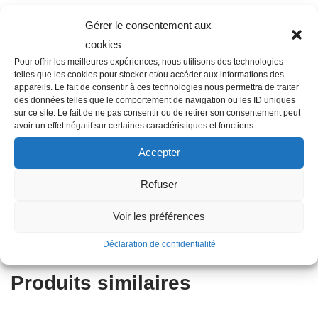
Gérer le consentement aux
Description
cookies
Pour offrir les meilleures expériences, nous utilisons des technologies
telles que les cookies pour stocker et/ou accéder aux informations des
appareils. Le fait de consentir à ces technologies nous permettra de traiter
Famille : F01
des données telles que le comportement de navigation ou les ID uniques
sur ce site. Le fait de ne pas consentir ou de retirer son consentement peut
Diamètre : 50 mm
avoir un effet négatif sur certaines caractéristiques et fonctions.
Filetage raccord : 1″1/2
Accepter
Raccordement : Femelle-Femelle
Matière : Plastique
Refuser
Autres informations : Taraudé
Type : Coude
Voir les préférences
Angle secteur : 90°
Déclaration de confidentialité
Produits similaires