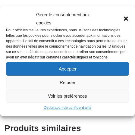
Gérer le consentement aux
Description
cookies
Pour offrir les meilleures expériences, nous utilisons des technologies
telles que les cookies pour stocker et/ou accéder aux informations des
appareils. Le fait de consentir à ces technologies nous permettra de traiter
Famille : F03
des données telles que le comportement de navigation ou les ID uniques
Diamètre : 63 mm
sur ce site. Le fait de ne pas consentir ou de retirer son consentement peut
avoir un effet négatif sur certaines caractéristiques et fonctions.
Filetage raccord : 2″
Raccordement : Femelle-Mâle-Femelle
Accepter
Couleur : Bleu
Refuser
Matière : Copolymère
Autres informations : Fileté
Voir les préférences
Type : Té
Diamètre nominal : 63 mm
Déclaration de confidentialité
Produits similaires