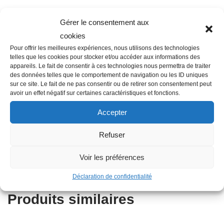
Gérer le consentement aux
Description
cookies
Pour offrir les meilleures expériences, nous utilisons des technologies
telles que les cookies pour stocker et/ou accéder aux informations des
appareils. Le fait de consentir à ces technologies nous permettra de traiter
Famille : F01
des données telles que le comportement de navigation ou les ID uniques
Diamètre : 40 mm
sur ce site. Le fait de ne pas consentir ou de retirer son consentement peut
avoir un effet négatif sur certaines caractéristiques et fonctions.
Filetage raccord : 2″
Raccordement : Femelle-Femelle
Accepter
Matière : Plastique
Refuser
Autres informations : Taraudé
Type : Coude
Voir les préférences
Angle secteur : 90°
Déclaration de confidentialité
Produits similaires