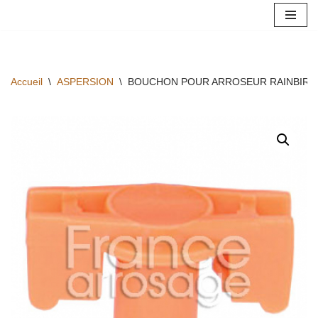
Aller
au
contenu
Accueil
\
ASPERSION
\
BOUCHON POUR ARROSEUR RAINBIRD