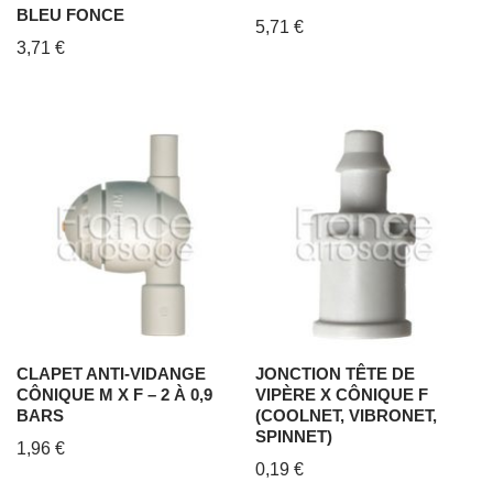
BLEU FONCE
5,71
€
3,71
€
CLAPET ANTI-VIDANGE
JONCTION TÊTE DE
CÔNIQUE M X F – 2 À 0,9
VIPÈRE X CÔNIQUE F
BARS
(COOLNET, VIBRONET,
SPINNET)
1,96
€
0,19
€