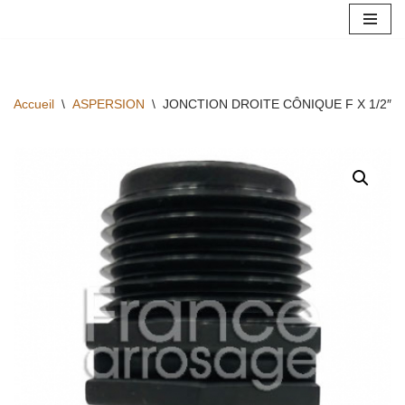
Aller
au
contenu
Accueil
\
ASPERSION
\
JONCTION DROITE CÔNIQUE F X 1/2″ M