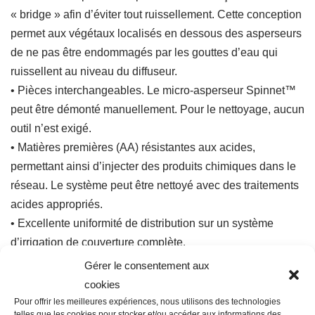
« bridge » afin d’éviter tout ruissellement. Cette conception
permet aux végétaux localisés en dessous des asperseurs
de ne pas être endommagés par les gouttes d’eau qui
ruissellent au niveau du diffuseur.
• Pièces interchangeables. Le micro-asperseur Spinnet™
peut être démonté manuellement. Pour le nettoyage, aucun
outil n’est exigé.
• Matières premières (AA) résistantes aux acides,
permettant ainsi d’injecter des produits chimiques dans le
réseau. Le système peut être nettoyé avec des traitements
acides appropriés.
• Excellente uniformité de distribution sur un système
d’irrigation de couverture complète.
• Connexion recommandée sur les pendulaires, jonction
Gérer le consentement aux
conique femelle, tubing polyéthylène SSPE (tube souple)
cookies
gris, masselotte NETAFIM et clapets anti-vidange pour
Pour offrir les meilleures expériences, nous utilisons des technologies
telles que les cookies pour stocker et/ou accéder aux informations des