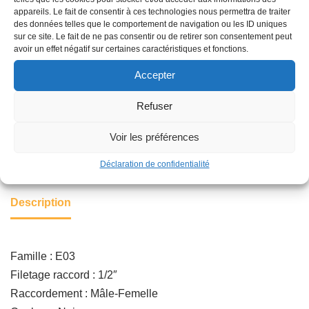
éviter la vidange complète des rampes en fin d’irrigation
appareils. Le fait de consentir à ces technologies nous permettra de traiter
aux points bas.
des données telles que le comportement de navigation ou les ID uniques
sur ce site. Le fait de ne pas consentir ou de retirer son consentement peut
avoir un effet négatif sur certaines caractéristiques et fonctions.
Ajouter au panier
Accepter
Refuser
Catégorie :
ASPERSION
Voir les préférences
Déclaration de confidentialité
Description
Famille : E03
Filetage raccord : 1/2″
Raccordement : Mâle-Femelle