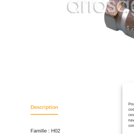
Pou
Description
coo
ces
nav
con
Famille : H02