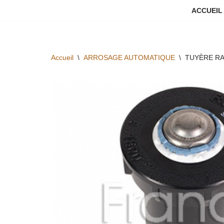
ACCUEIL
Aller
au
contenu
Accueil
\
ARROSAGE AUTOMATIQUE
\
TUYÈRE RAI