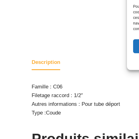
Pou
coo
ces
nav
con
Description
Famille : C06
Filetage raccord : 1/2″
Autres informations : Pour tube déport
Type :Coude
Produits simila