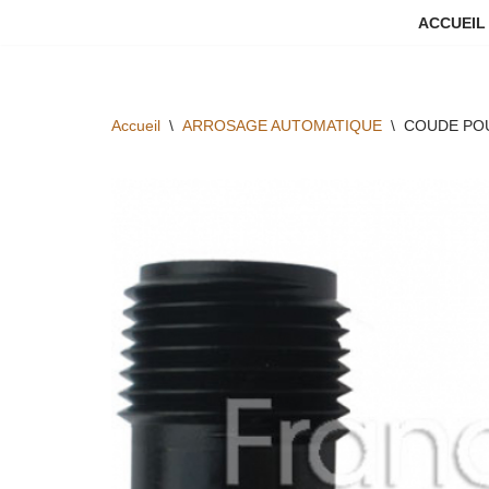
ACCUEIL
Aller
au
contenu
Accueil
\
ARROSAGE AUTOMATIQUE
\
COUDE POU