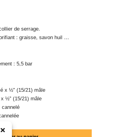
 collier de serrage.
ubrifiant : graisse, savon huil …
ment : 5,5 bar
é x ½” (15/21) mâle
 x ½” (15/21) mâle
x cannelé
cannelée
Ajouter au panier