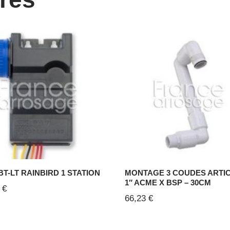
T-LT RAINBIRD 1 STATION
MONTAGE 3 COUDES ARTI
1″ ACME X BSP – 30CM
6
€
66,23
€