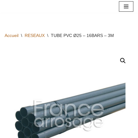
Aller
au
contenu
Accueil
\
RESEAUX
\
TUBE PVC Ø25 – 16BARS – 3M