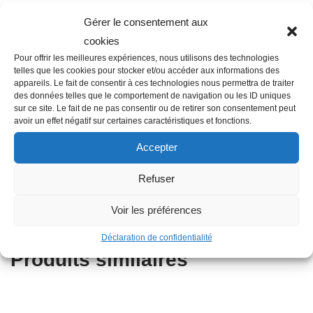
Gérer le consentement aux
cookies
Description
Pour offrir les meilleures expériences, nous utilisons des technologies
telles que les cookies pour stocker et/ou accéder aux informations des
appareils. Le fait de consentir à ces technologies nous permettra de traiter
des données telles que le comportement de navigation ou les ID uniques
Famille : F01
sur ce site. Le fait de ne pas consentir ou de retirer son consentement peut
Diamètre : 40 mm
avoir un effet négatif sur certaines caractéristiques et fonctions.
Filetage raccord : 1″
Accepter
Raccordement : Femelle-Femelle-Femelle
Matière : Plastique
Refuser
Autres informations : Taraudé
Type : Té
Voir les préférences
Déclaration de confidentialité
Produits similaires