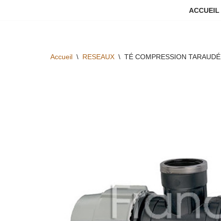
ACCUEIL
Aller
au
contenu
Accueil
\
RESEAUX
\
TÉ COMPRESSION TARAUDÉ P