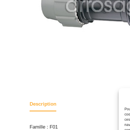
Description
Pou
coo
ces
nav
Famille : F01
con