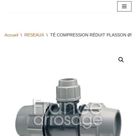
Aller
au
contenu
Accueil
\
RESEAUX
\
TÉ COMPRESSION RÉDUIT PLASSON Ø50 X