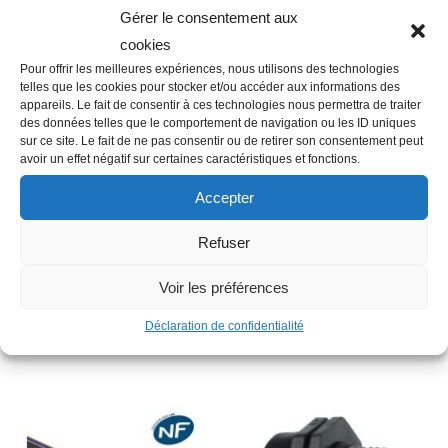
Gérer le consentement aux
cookies
Description
Pour offrir les meilleures expériences, nous utilisons des technologies
telles que les cookies pour stocker et/ou accéder aux informations des
appareils. Le fait de consentir à ces technologies nous permettra de traiter
des données telles que le comportement de navigation ou les ID uniques
Famille : F01
sur ce site. Le fait de ne pas consentir ou de retirer son consentement peut
avoir un effet négatif sur certaines caractéristiques et fonctions.
Diamètre : 50 x 32 mm
Raccordement : Femelle-Femelle-Femelle
Accepter
Matière : Plastique
Refuser
Autres informations : Réduit
Type : Té
Voir les préférences
Déclaration de confidentialité
Produits similaires