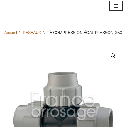
Aller
au
contenu
Accueil
\
RESEAUX
\
TÉ COMPRESSION ÉGAL PLASSON Ø50 F