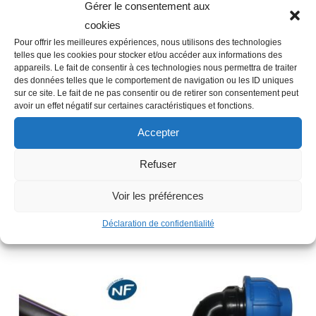
Gérer le consentement aux
cookies
Description
Pour offrir les meilleures expériences, nous utilisons des technologies
telles que les cookies pour stocker et/ou accéder aux informations des
appareils. Le fait de consentir à ces technologies nous permettra de traiter
des données telles que le comportement de navigation ou les ID uniques
Famille : F01
sur ce site. Le fait de ne pas consentir ou de retirer son consentement peut
Diamètre : 50 mm
avoir un effet négatif sur certaines caractéristiques et fonctions.
Raccordement : Femelle-Femelle-Femelle
Accepter
Matière : Plastique
Autres informations : Egal
Refuser
Type : Té
Voir les préférences
Déclaration de confidentialité
Produits similaires