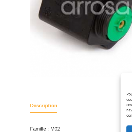
Pou
coo
ces
Description
nav
con
Famille : M02