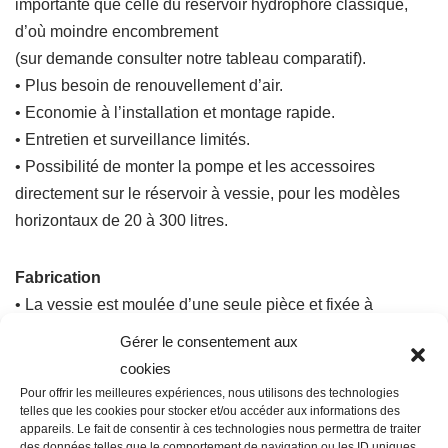
importante que celle du réservoir hydrophore classique,
d’où moindre encombrement
(sur demande consulter notre tableau comparatif).
• Plus besoin de renouvellement d’air.
• Economie à l’installation et montage rapide.
• Entretien et surveillance limités.
• Possibilité de monter la pompe et les accessoires
directement sur le réservoir à vessie, pour les modèles
horizontaux de 20 à 300 litres.
Fabrication
• La vessie est moulée d’une seule pièce et fixée à
l’intérieure des réservoirs de 100 à 1 000 litres par une
Gérer le consentement aux
pièce de maintien supérieure dont l’orifice
cookies
peut servir au montage d’une soupape ou d’un contacteur
Pour offrir les meilleures expériences, nous utilisons des technologies
telles que les cookies pour stocker et/ou accéder aux informations des
manométrique et en point bas, entre-brides.
appareils. Le fait de consentir à ces technologies nous permettra de traiter
• Elle travaille longitudinalement et ne peut donc ni frotter,
des données telles que le comportement de navigation ou les ID uniques