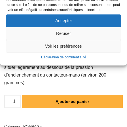
sur ce site. Le fait de ne pas consentir ou de retirer son consentement peut
ni se plier, d’où une longévité maximum.
avoir un effet négatif sur certaines caractéristiques et fonctions.
• L’épaisseur et la qualité de la tôle ainsi que la soudure
par résistance contrôlée électroniquement donnent toutes
Accepter
garanties de solidité.
Refuser
• Prégonflage : 2 bars.
Voir les préférences
Les réservoirs sont prégonflés en usine à 2 bars.
Déclaration de confidentialité
En général, la pression de gonflage du réservoir doit se
situer légèrement au dessous de la pression
d’enclenchement du contacteur-mano (environ 200
grammes).
Ajouter au panier
Catégorie :
POMPAGE