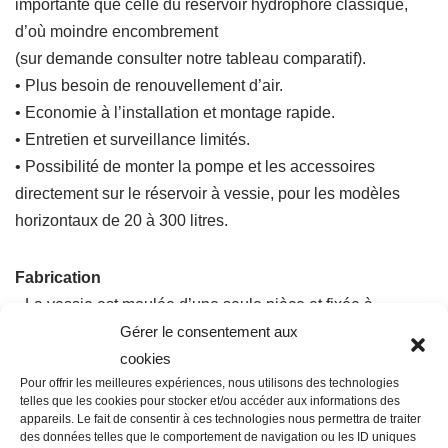
importante que celle du réservoir hydrophore classique,
d’où moindre encombrement
(sur demande consulter notre tableau comparatif).
• Plus besoin de renouvellement d’air.
• Economie à l’installation et montage rapide.
• Entretien et surveillance limités.
• Possibilité de monter la pompe et les accessoires
directement sur le réservoir à vessie, pour les modèles
horizontaux de 20 à 300 litres.
Fabrication
• La vessie est moulée d’une seule pièce et fixée à
l’intérieure des réservoirs de 100 à 1 000 litres par une
Gérer le consentement aux
pièce de maintien supérieure dont l’orifice
cookies
Pour offrir les meilleures expériences, nous utilisons des technologies
peut servir au montage d’une soupape ou d’un contacteur
telles que les cookies pour stocker et/ou accéder aux informations des
manométrique et en point bas, entre-brides.
appareils. Le fait de consentir à ces technologies nous permettra de traiter
des données telles que le comportement de navigation ou les ID uniques
• Elle travaille longitudinalement et ne peut donc ni frotter,