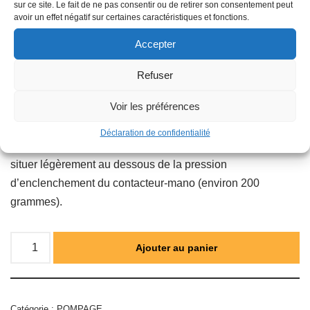
sur ce site. Le fait de ne pas consentir ou de retirer son consentement peut
ni se plier, d’où une longévité maximum.
avoir un effet négatif sur certaines caractéristiques et fonctions.
• L’épaisseur et la qualité de la tôle ainsi que la soudure
Accepter
par résistance contrôlée électroniquement donnent toutes
garanties de solidité.
Refuser
• Prégonflage : 2 bars.
Voir les préférences
Les réservoirs sont prégonflés en usine à 2 bars.
Déclaration de confidentialité
En général, la pression de gonflage du réservoir doit se
situer légèrement au dessous de la pression
d’enclenchement du contacteur-mano (environ 200
grammes).
Ajouter au panier
Catégorie :
POMPAGE