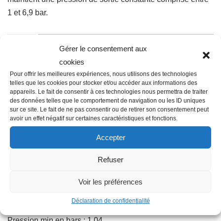
1 et 6,9 bar.
Ajouter au panier
Gérer le consentement aux
cookies
Pour offrir les meilleures expériences, nous utilisons des technologies
telles que les cookies pour stocker et/ou accéder aux informations des
Catégorie :
ARROSAGE AUTOMATIQUE
appareils. Le fait de consentir à ces technologies nous permettra de traiter
des données telles que le comportement de navigation ou les ID uniques
sur ce site. Le fait de ne pas consentir ou de retirer son consentement peut
avoir un effet négatif sur certaines caractéristiques et fonctions.
Accepter
Description
Refuser
Famille : M02
Voir les préférences
Type : Régulateur de pression
Déclaration de confidentialité
Débit l/h : 1.14 à 46 m3/h
Pression min en bars : 1.04