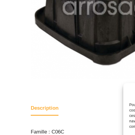
Pou
Description
coo
ces
nav
con
Famille : C06C