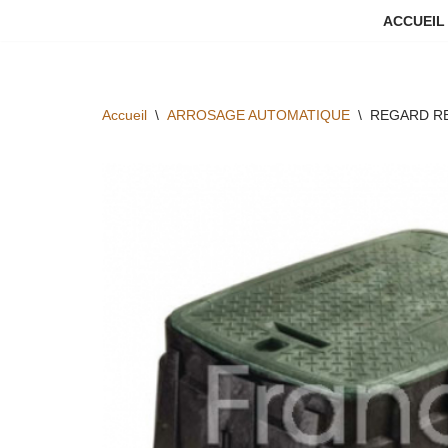
ACCUEIL
Aller
au
contenu
Accueil
\
ARROSAGE AUTOMATIQUE
\
REGARD RE