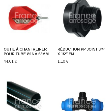
OUTIL À CHANFREINER
RÉDUCTION PP JOINT 3/4″
POUR TUBE Ø16 À 63MM
X 1/2″ FM
44,61
€
1,10
€