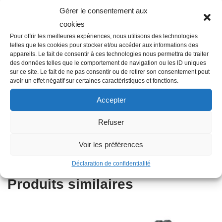
Gérer le consentement aux
cookies
Description
Pour offrir les meilleures expériences, nous utilisons des technologies
telles que les cookies pour stocker et/ou accéder aux informations des
appareils. Le fait de consentir à ces technologies nous permettra de traiter
des données telles que le comportement de navigation ou les ID uniques
Famille : F01
sur ce site. Le fait de ne pas consentir ou de retirer son consentement peut
avoir un effet négatif sur certaines caractéristiques et fonctions.
Diamètre : 40 mm
Filetage raccord : 1″1/2
Accepter
Raccordement : Femelle – Femelle
Refuser
Matière : Plastique
Autres informations : Taraudé
Voir les préférences
Type : Raccord compression
Déclaration de confidentialité
Produits similaires