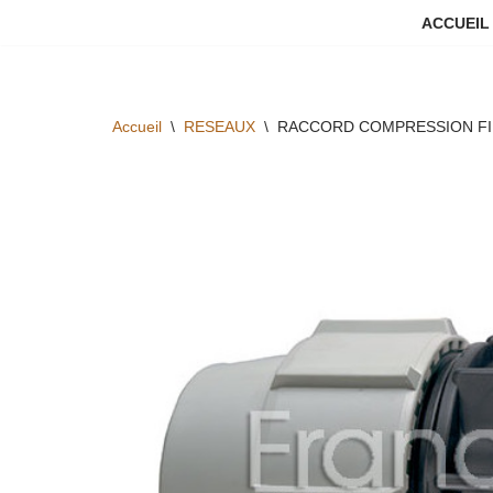
ACCUEIL
Aller
au
contenu
Accueil
\
RESEAUX
\
RACCORD COMPRESSION FIL