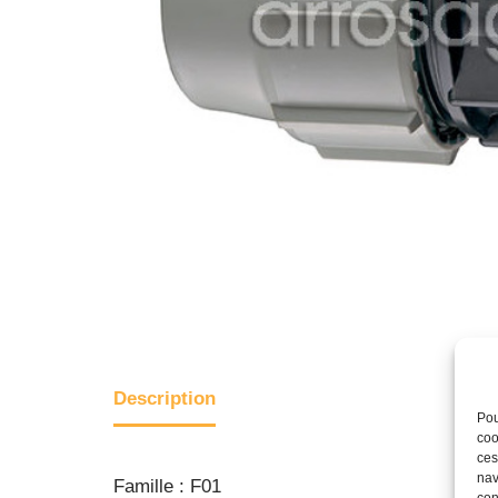
Description
Pou
coo
ces
nav
Famille : F01
con