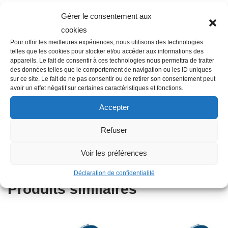
Gérer le consentement aux
cookies
Description
Pour offrir les meilleures expériences, nous utilisons des technologies
telles que les cookies pour stocker et/ou accéder aux informations des
appareils. Le fait de consentir à ces technologies nous permettra de traiter
des données telles que le comportement de navigation ou les ID uniques
Famille : F01
sur ce site. Le fait de ne pas consentir ou de retirer son consentement peut
Diamètre : 40 mm
avoir un effet négatif sur certaines caractéristiques et fonctions.
Filetage raccord : 1″
Accepter
Raccordement : Femelle – Mâle
Matière : Plastique
Refuser
Autres informations : Fileté
Type : Raccord compression
Voir les préférences
Déclaration de confidentialité
Produits similaires