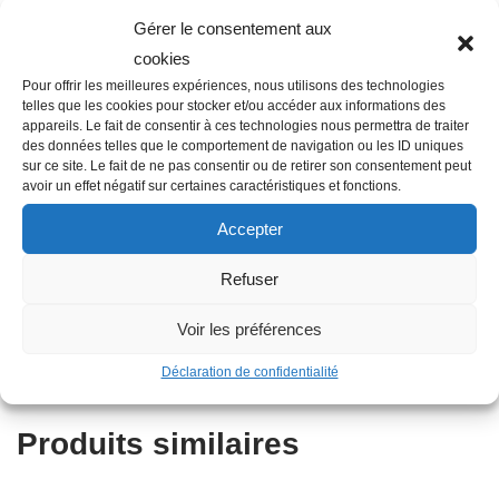
Gérer le consentement aux
cookies
Description
Pour offrir les meilleures expériences, nous utilisons des technologies
telles que les cookies pour stocker et/ou accéder aux informations des
appareils. Le fait de consentir à ces technologies nous permettra de traiter
des données telles que le comportement de navigation ou les ID uniques
Famille : F03
sur ce site. Le fait de ne pas consentir ou de retirer son consentement peut
Diamètre : 32 mm
avoir un effet négatif sur certaines caractéristiques et fonctions.
Raccordement : Femelle-Mâle
Accepter
Couleur : Bleu
Matière : Copolymère
Refuser
Autres informations : Fileté
Voir les préférences
Type : Raccord compression
Diamètre nominal : 32 mm
Déclaration de confidentialité
Produits similaires