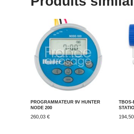
Produits simila
PROGRAMMATEUR 9V HUNTER
TBOS-B
NODE 200
STATI
260,03
€
194,5