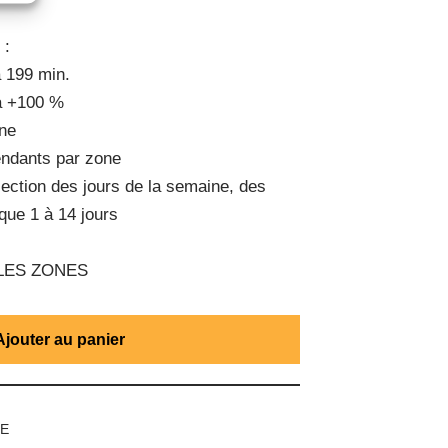
 :
à 199 min.
 à +100 %
ne
endants par zone
ection des jours de la semaine, des
ique 1 à 14 jours
 LES ZONES
Ajouter au panier
UE