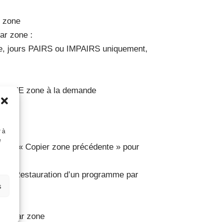
r zone
ar zone :
ne, jours PAIRS ou IMPAIRS uniquement,
u UNE zone à la demande
r à
e
™ et « Copier zone précédente » pour
pide
rde/ Restauration d’un programme par
s
uie
luie par zone