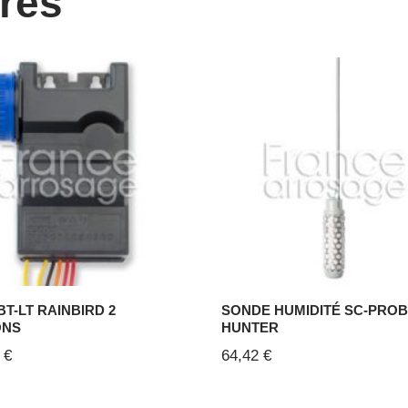
ires
T-LT RAINBIRD 2
SONDE HUMIDITÉ SC-PRO
ONS
HUNTER
0
€
64,42
€