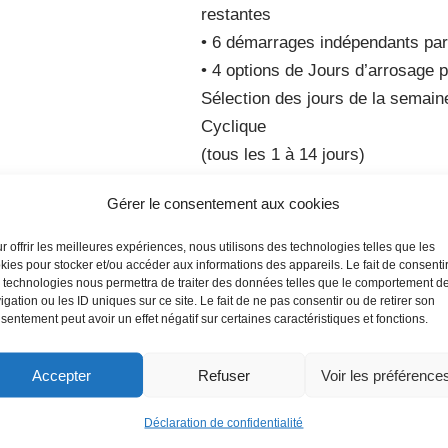
restantes
• 6 démarrages indépendants pa
• 4 options de Jours d’arrosage p
Sélection des jours de la semai
Cyclique
(tous les 1 à 14 jours)
• Arrosage manuel de TOUTES o
Gérer le consentement aux cookies
Fonctions avancées :
r offrir les meilleures expériences, nous utilisons des technologies telles que les
kies pour stocker et/ou accéder aux informations des appareils. Le fait de consenti
• Coupe-circuit électronique
 technologies nous permettra de traiter des données telles que le comportement d
• Contractor Rapid Programming
igation ou les ID uniques sur ce site. Le fait de ne pas consentir ou de retirer son
sentement peut avoir un effet négatif sur certaines caractéristiques et fonctions.
une configuration initiale plus ra
• Contractor DefaultTM Sauvega
Accepter
Refuser
Voir les préférence
défaut
• Désactivation de la sonde de pl
Déclaration de confidentialité
• Désactivation de la sonde de p