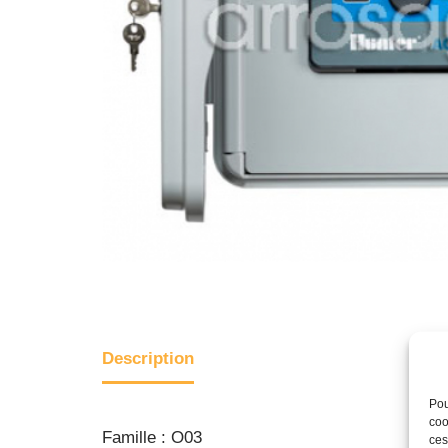
Description
Pou
coo
Famille : O03
ces