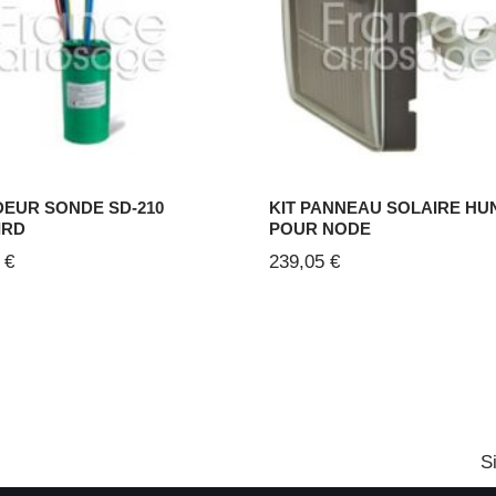
EUR SONDE SD-210
KIT PANNEAU SOLAIRE HU
IRD
POUR NODE
6
€
239,05
€
S