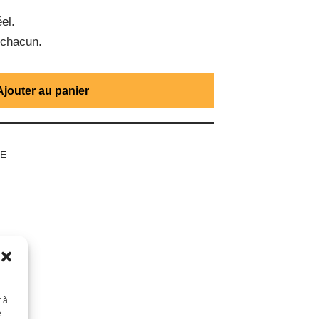
el.
 chacun.
Ajouter au panier
UE
r à
e