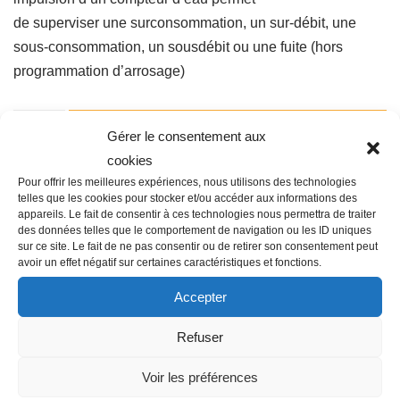
de superviser une surconsommation, un sur-débit, une
sous-consommation, un sousdébit ou une fuite (hors
programmation d’arrosage)
Ajouter au panier
Gérer le consentement aux
cookies
Pour offrir les meilleures expériences, nous utilisons des technologies
telles que les cookies pour stocker et/ou accéder aux informations des
Catégorie :
ARROSAGE AUTOMATIQUE
appareils. Le fait de consentir à ces technologies nous permettra de traiter
des données telles que le comportement de navigation ou les ID uniques
sur ce site. Le fait de ne pas consentir ou de retirer son consentement peut
avoir un effet négatif sur certaines caractéristiques et fonctions.
Accepter
Description
Refuser
Famille : N07
Voir les préférences
Autres informations : LR-IS-FL – Bluetooth & LoRa