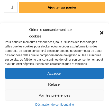
Ajouter au panier
Catégorie :
ARROSAGE AUTOMATIQUE
Gérer le consentement aux
cookies
Pour offrir les meilleures expériences, nous utilisons des technologies
telles que les cookies pour stocker et/ou accéder aux informations des
appareils. Le fait de consentir à ces technologies nous permettra de traiter
Description
des données telles que le comportement de navigation ou les ID uniques
sur ce site. Le fait de ne pas consentir ou de retirer son consentement peut
avoir un effet négatif sur certaines caractéristiques et fonctions.
Accepter
Famille : N06
Autres informations : BL-IS
Refuser
Type : Programmateur 24V
Transformateur : Externe
Voir les préférences
Installation : Indoor
Déclaration de confidentialité
Nb voies : 2