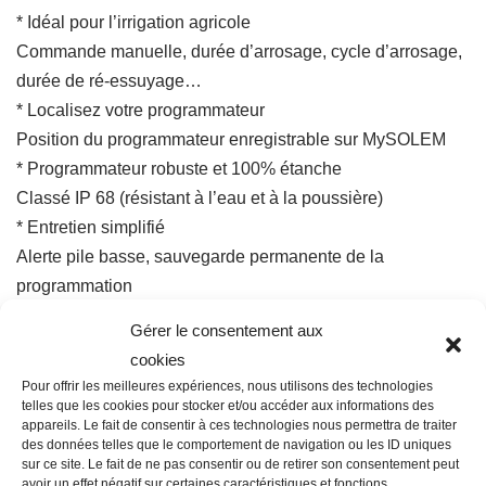
* Idéal pour l’irrigation agricole
Commande manuelle, durée d’arrosage, cycle d’arrosage,
durée de ré-essuyage…
* Localisez votre programmateur
Position du programmateur enregistrable sur MySOLEM
* Programmateur robuste et 100% étanche
Classé IP 68 (résistant à l’eau et à la poussière)
* Entretien simplifié
Alerte pile basse, sauvegarde permanente de la
programmation
* Ouvrez votre regard de vannes pour la dernière fois
Gérer le consentement aux
Pilotez votre BL-AG à distance avec votre smartphone ou
cookies
depuis MySOLEM.com
Pour offrir les meilleures expériences, nous utilisons des technologies
* Diminuez votre consommation d’eau
telles que les cookies pour stocker et/ou accéder aux informations des
appareils. Le fait de consentir à ces technologies nous permettra de traiter
Gérer parfaitement votre programmation sur votre
des données telles que le comportement de navigation ou les ID uniques
téléphone
sur ce site. Le fait de ne pas consentir ou de retirer son consentement peut
avoir un effet négatif sur certaines caractéristiques et fonctions.