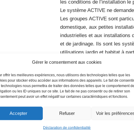
les conditions de l’installation le
Le système ACTIVE ne demande a
Les groupes ACTIVE sont particu
domestique, aux petites installat
industrielles et aux installations
et de jardinage. Ils sont les sy
utilisations jardin et habitat à p
pluie (voir cuves à enterrer
Gérer le consentement aux cookies
GLOBUS et gestionnaire d’eau 
r offrir les meilleures expériences, nous utilisons des technologies telles que les
Electropompes auto-amorçante
kies pour stocker et/ou accéder aux informations des appareils. Le fait de consenti
INOX qui peuvent fonctionner éga
 technologies nous permettra de traiter des données telles que le comportement d
igation ou les ID uniques sur ce site. Le fait de ne pas consentir ou de retirer son
de gaz.
sentement peut avoir un effet négatif sur certaines caractéristiques et fonctions.
Corps de pompe en acier inoxy
INOX) en fonte (JET) et en com
Accepter
Refuser
Voir les préférence
Déclaration de confidentialité