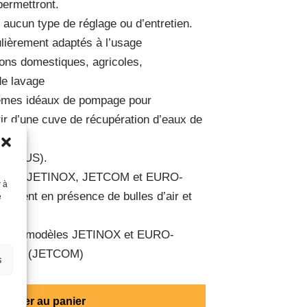
 permettront.
ucun type de réglage ou d’entretien.
lièrement adaptés à l’usage
ions domestiques, agricoles,
 de lavage
stèmes idéaux de pompage pour
artir d’une cuve de récupération d’eaux de
PILOTUS).
s JET, JETINOX, JETCOM et EURO-
r à
lement en présence de bulles d’air et
e
dable (modèles JETINOX et EURO-
posite (JETCOM)
s
Ajouter au panier