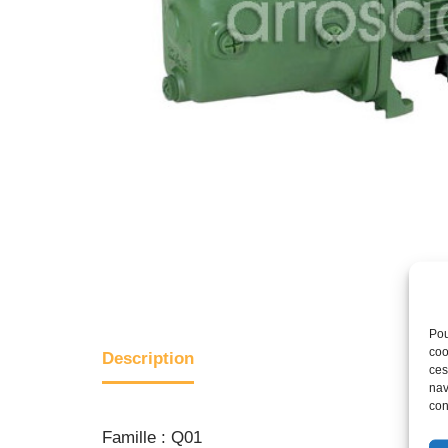
Pou
coo
Description
ces
nav
con
Famille : Q01