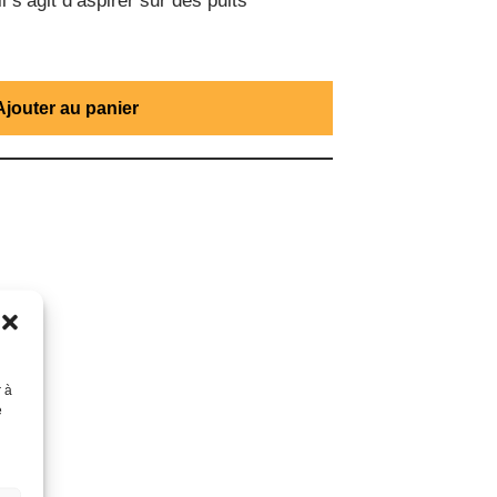
l s’agit d’aspirer sur des puits
Ajouter au panier
r à
e