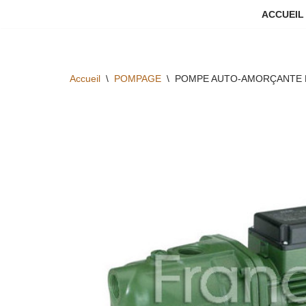
ACCUEIL
Aller
au
contenu
Accueil
\
POMPAGE
\
POMPE AUTO-AMORÇANTE M