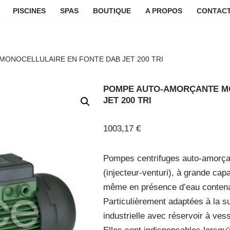
PISCINES
SPAS
BOUTIQUE
A PROPOS
CONTACT
ONOCELLULAIRE EN FONTE DAB JET 200 TRI
POMPE AUTO-AMORÇANTE M
JET 200 TRI
1003,17
€
Pompes centrifuges auto-amorça
(injecteur-venturi), à grande capa
même en présence d’eau contenan
Particulièrement adaptées à la s
industrielle avec réservoir à vess