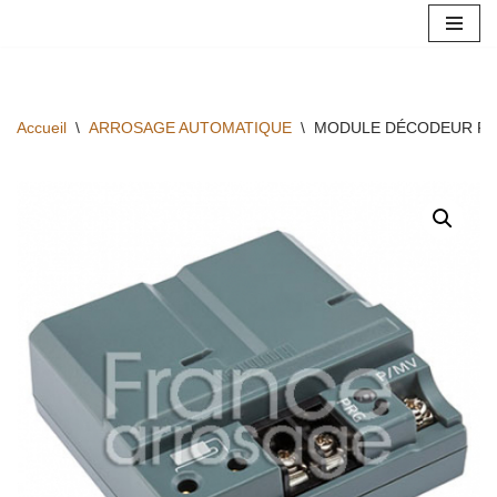
Aller
au
contenu
Accueil
\
ARROSAGE AUTOMATIQUE
\
MODULE DÉCODEUR PC