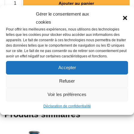
Ajouter au panier
Gérer le consentement aux
cookies
Pour offrir les meilleures expériences, nous utilisons des technologies
Catégorie :
ARROSAGE AUTOMATIQUE
telles que les cookies pour stocker et/ou accéder aux informations des
appareils. Le fait de consentir à ces technologies nous permettra de traiter
des données telles que le comportement de navigation ou les ID uniques
sur ce site. Le fait de ne pas consentir ou de retirer son consentement peut
avoir un effet négatif sur certaines caractéristiques et fonctions.
Description
Accepter
Refuser
Famille : O04
Type : Module de sortie
Voir les préférences
Déclaration de confidentialité
Produits similaires