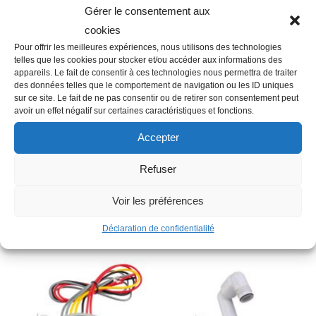
Catégorie :
ARROSAGE AUTOMATIQUE
Gérer le consentement aux
cookies
Pour offrir les meilleures expériences, nous utilisons des technologies
telles que les cookies pour stocker et/ou accéder aux informations des
appareils. Le fait de consentir à ces technologies nous permettra de traiter
Description
des données telles que le comportement de navigation ou les ID uniques
sur ce site. Le fait de ne pas consentir ou de retirer son consentement peut
avoir un effet négatif sur certaines caractéristiques et fonctions.
Accepter
Famille : M02
Autres informations : ESP-LXME
Refuser
Type : Module gestion de débit
Voir les préférences
Produits similaires
Déclaration de confidentialité