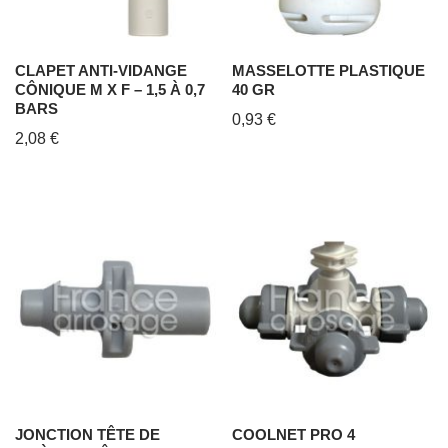
CLAPET ANTI-VIDANGE
MASSELOTTE PLASTIQUE
CÔNIQUE M X F – 1,5 À 0,7
40 GR
BARS
0,93
€
2,08
€
JONCTION TÊTE DE
COOLNET PRO 4