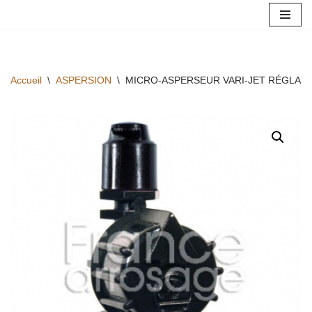
Aller
au
contenu
Accueil
\
ASPERSION
\
MICRO-ASPERSEUR VARI-JET RÉGLABLE