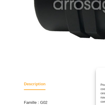
Description
Pou
coo
ces
nav
con
Famille : G02