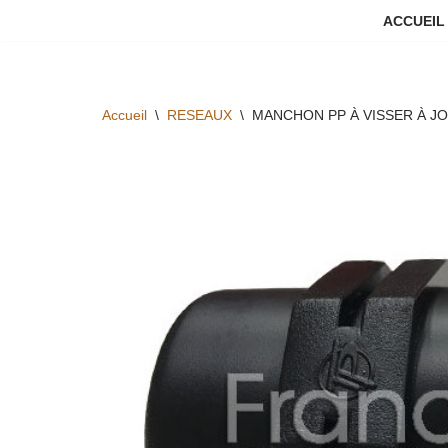
ACCUEIL
Aller
au
contenu
Accueil
\
RESEAUX
\
MANCHON PP À VISSER À JOI