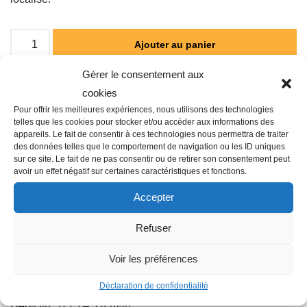
Ajouter au panier
Gérer le consentement aux
cookies
Catégorie :
ARROSAGE AUTOMATIQUE
Pour offrir les meilleures expériences, nous utilisons des technologies
telles que les cookies pour stocker et/ou accéder aux informations des
appareils. Le fait de consentir à ces technologies nous permettra de traiter
des données telles que le comportement de navigation ou les ID uniques
sur ce site. Le fait de ne pas consentir ou de retirer son consentement peut
avoir un effet négatif sur certaines caractéristiques et fonctions.
Description
Accepter
Refuser
Famille : M02
Filetage raccord : 1″
Voir les préférences
Longueur en cm : 25
Déclaration de confidentialité
Type : Kit départ
Débit l/h : 0.75 – 3.4 m³/h