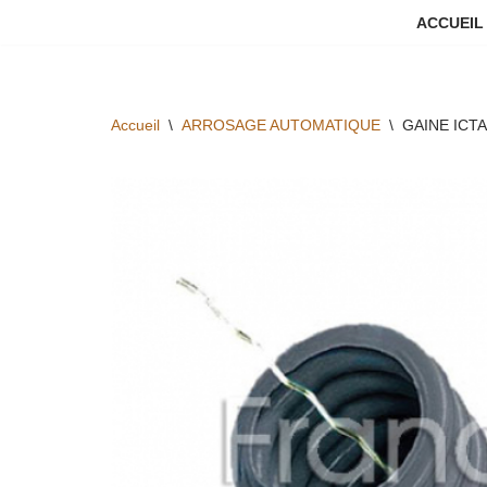
ACCUEIL
Aller
au
contenu
Accueil
\
ARROSAGE AUTOMATIQUE
\
GAINE ICT