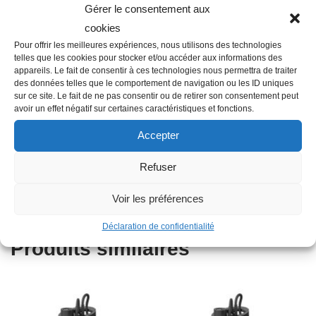
Gérer le consentement aux
cookies
Description
Pour offrir les meilleures expériences, nous utilisons des technologies
telles que les cookies pour stocker et/ou accéder aux informations des
appareils. Le fait de consentir à ces technologies nous permettra de traiter
des données telles que le comportement de navigation ou les ID uniques
Famille : Q05
sur ce site. Le fait de ne pas consentir ou de retirer son consentement peut
Filetage raccord : 1″1/4
avoir un effet négatif sur certaines caractéristiques et fonctions.
Raccordement : Mâle-Femelle
Accepter
Couleur : Gris
Longueur en cm : 50
Refuser
Matière : Inox
Type : Flexible eau froide sans coude
Voir les préférences
Déclaration de confidentialité
Produits similaires