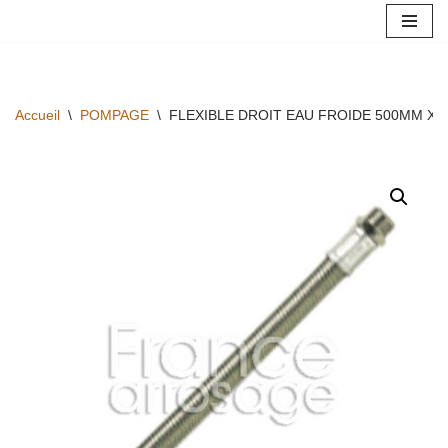
Aller
au
contenu
Accueil
\
POMPAGE
\
FLEXIBLE DROIT EAU FROIDE 500MM X 1