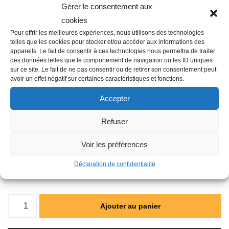
* 128 adresses programmables différentes
Gérer le consentement aux
* Utilisez plusieurs télécommandes ROAM dans la même
cookies
Pour offrir les meilleures expériences, nous utilisons des technologies
zone
telles que les cookies pour stocker et/ou accéder aux informations des
* Durées de fonctionnement variables
appareils. Le fait de consentir à ces technologies nous permettra de traiter
des données telles que le comportement de navigation ou les ID uniques
* Modifiez la durée de fonctionnement sans changer le
sur ce site. Le fait de ne pas consentir ou de retirer son consentement peut
programme normal
avoir un effet négatif sur certaines caractéristiques et fonctions.
* Utilise 4 piles AAA (incluses) pour max. 1 année de
Accepter
fonctionnement
* L’arrêt automatique prolonge l’autonomie des piles.
Refuser
* Compatible avec la plupart des programmateurs Hunter
Voir les préférences
* Conçue pour fonctionner avec les programmateurs
Hunter ICC, Pro-C et SRC via une connexion SmartPort®
Déclaration de confidentialité
(incluse)
Ajouter au panier