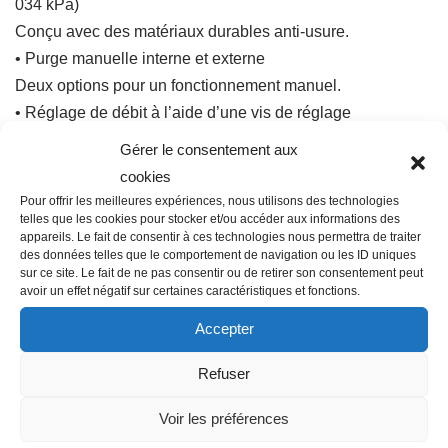
034 kPa)
Conçu avec des matériaux durables anti-usure.
• Purge manuelle interne et externe
Deux options pour un fonctionnement manuel.
• Réglage de débit à l’aide d’une vis de réglage
Réglez le débit de chaque zone d’un système
Gérer le consentement aux
• Support de membrane rigide
cookies
Prévient les défaillances de pression en cas de conditions
Pour offrir les meilleures expériences, nous utilisons des technologies
telles que les cookies pour stocker et/ou accéder aux informations des
difficiles
appareils. Le fait de consentir à ces technologies nous permettra de traiter
• Configurations en ligne et d’angle
des données telles que le comportement de navigation ou les ID uniques
sur ce site. Le fait de ne pas consentir ou de retirer son consentement peut
Simplicité d’utilisation pour tout type d’application
avoir un effet négatif sur certaines caractéristiques et fonctions.
• Chapeaux à vis captives et plongeur de solénoïde
Fini les pièces perdues pendant l’entretien !
Accepter
• Compatible avec le régulateur de pression Accu-Set™
Refuser
Régulation de pression à valeur affichée pour un contrôle
précis du système
Voir les préférences