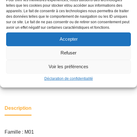
Un solide mécanisme électrique garantit des années de
telles que les cookies pour stocker et/ou accéder aux informations des
appareils. Le fait de consentir à ces technologies nous permettra de traiter
performances exceptionnelles
des données telles que le comportement de navigation ou les ID uniques
sans nuisance sonore.
sur ce site. Le fait de ne pas consentir ou de retirer son consentement peut
avoir un effet négatif sur certaines caractéristiques et fonctions.
À vous la sérénitéet la tranquillité.
Accepter
Ajouter au panier
Refuser
Voir les préférences
Catégorie :
ARROSAGE AUTOMATIQUE
Déclaration de confidentialité
Description
Famille : M01